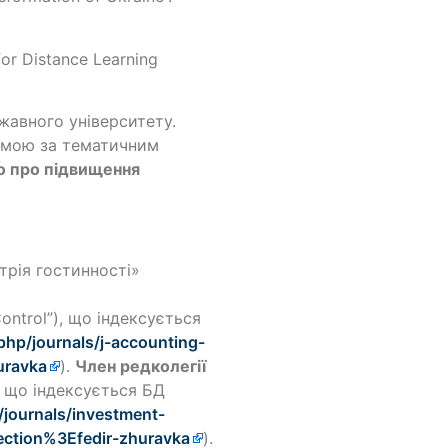
or Distance Learning
жавного університету.
темою за тематичним
о про підвищення
трія гостинності»
ontrol”), що індексується
php/journals/j-accounting-
uravka
).
Член редколегії
”, що індексується БД
/journals/investment-
ection%3Efedir-zhuravka
).