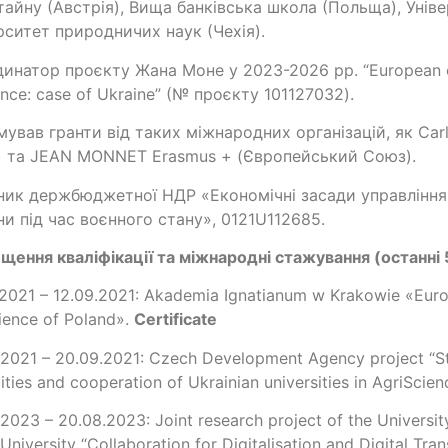
айну (Австрія), Вища банківська школа (Польща), Універ
рситет природничих наук (Чехія).
инатор проєкту Жана Моне у 2023-2026 рр. “European ex
ance: case of Ukraine” (№ проєкту 101127032).
ував гранти від таких міжнародних організацій, як Carl 
) та JEAN MONNET Erasmus + (Європейський Союз).
ник держбюджетної НДР «Економічні засади управлінн
ни під час воєнного стану», 0121U112685.
щення кваліфікації та міжнародні стажування (останні 5
.2021 – 12.09.2021: Akademia Ignatianum w Krakowie «Euro
ience of Poland».
Certificate
.2021 – 20.09.2021: Czech Development Agency project “Str
ities and cooperation of Ukrainian universities in AgriScien
.2023 – 20.08.2023: Joint research project of the Universi
University “Collaboration for Digitalisation and Digital Tra