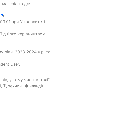
 матеріалів для
).
93.01 при Університеті
 Під його керівництвом
 рівні 2023-2024 н.р. та
ndent User.
в, у тому числі в Італії,
і, Туреччині, Фінляндії.