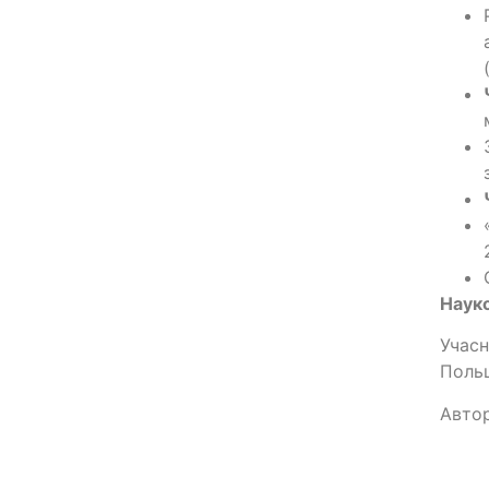
Науко
Учасн
Польщі
Автор