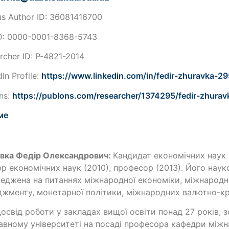
s Author ID: 36081416700
D: 0000-0001-8368-5743
rcher ID: P-4821-2014
In Profile:
https://www.linkedin.com/in/fedir-zhuravka-2
ns:
https://publons.com/researcher/1374295/fedir-zhurav
ме
вка Федір Олександрович:
Кандидат економічних наук 
р економічних наук (2010), професор (2013). Його науко
еджена на питаннях міжнародної економіки, міжнародн
жменту, монетарної політики, міжнародних валютно-кр
освід роботи у закладах вищої освіти понад 27 років,
вному університеті на посаді професора кафедри між