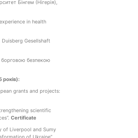
ситет Бінгем (Нігерія),
perience in health
Duisberg Gesellshaft
я борговою безпекою
 років):
pean grants and projects:
engthening scientific
ces”.
Certificate
ty of Liverpool and Sumy
nsformation of Ukraine”.