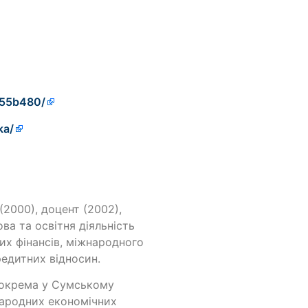
955b480/
ka/
(2000), доцент (2002),
ва та освітня діяльність
их фінансів, міжнародного
едитних відносин.
 зокрема у Сумському
народних економічних