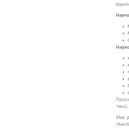
відно
Навча
Науко
Прохо
Чехії,
Має д
(Англ