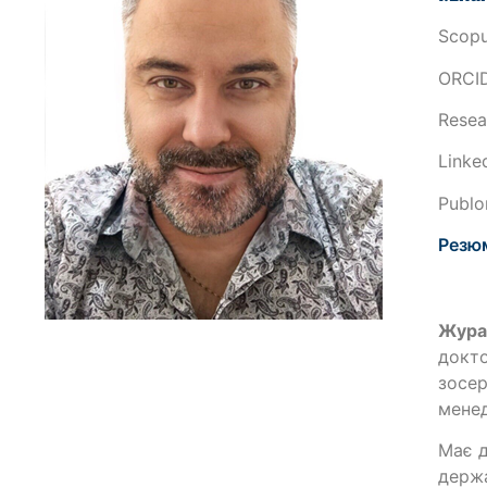
Scopu
ORCI
Resea
Linked
Publo
Резю
Жура
докто
зосер
менед
Має д
держа