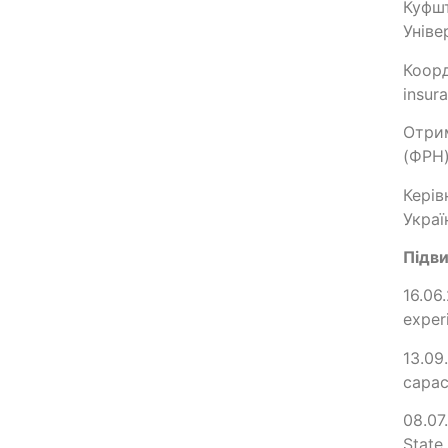
Куфшт
Уніве
Коорд
insur
Отрим
(ФРН
Керів
Украї
Підви
16.06
exper
13.09
capac
08.07
State 