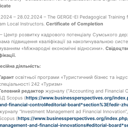
ficate
.2024 – 28.02.2024 – The GERGE-EI Pedagogical Training f
am Local Instructors.
Certificate
of
Completion
– Центр розвитку кадрового потенціалу Сумського дер
ама підвищення кваліфікації за накопичувальною сис
уванням «Міжнародні економічні відносини».
Свідоцтв
фікації.
сійна діяльність:
Гарант
освітньої програми «Туристичний бізнес та індус
спеціальності 242 «Туризм»
Головний редактор
журналу (“Accounting and Financial C
БД Scopus (
https://www.businessperspectives.org/index.
and-financial-control#editorial-board*section%3Efedir-zh
журналу “Investment Management ad Financial Innovation
Scopus (
https://www.businessperspectives.org/index.php
management-and-financial-innovations#editorial-board*s