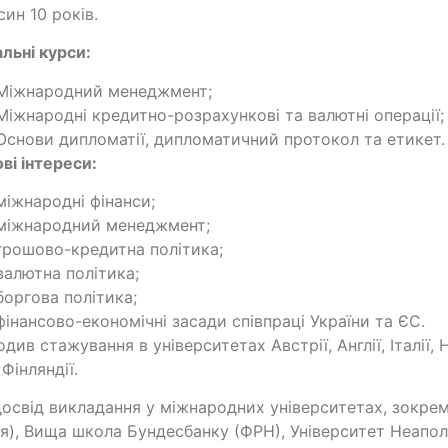
син 10 років.
льні курси:
Міжнародний менеджмент;
Міжнародні кредитно-розрахункові та валютні операції;
Основи дипломатії, дипломатичний протокол та етикет.
ві інтереси:
міжнародні фінанси;
міжнародний менеджмент;
грошово-кредитна політика;
валютна політика;
боргова політика;
фінансово-економічні засади співпраці України та ЄС.
див стажування в університетах Австрії, Англії, Італії, Н
 Фінляндії.
освід викладання у міжнародних університетах, зокре
ія), Вища школа Бундесбанку (ФРН), Університет Неаполя