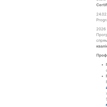
Certi
24.02
Progr
2026 
Прогр
спрям
квалі
Профе