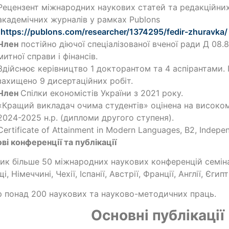
Рецензент міжнародних наукових статей та редакційних
академічних журналів у рамках Publons
(
https://publons.com/researcher/1374295/fedir-zhuravka/
Член
постійно діючої спеціалізованої вченої ради Д 08.8
митної справи і фінансів.
Здійснює керівництво 1 докторантом та 4 аспірантами.
захищено 9 дисертаційних робіт.
Член
Спілки економістів України з 2021 року.
«Кращий викладач очима студентів» оцінена на високому
2024-2025 н.р. (дипломи другого ступеня).
Certificate of Attainment in Modern Languages, B2, Indepe
ві конференції та публікації
ик більше 50 міжнародних наукових конференцій семінарі
, Німеччині, Чехії, Іспанії, Австрії, Франції, Англії, Єгипт
 понад 200 наукових та науково-методичних праць.
Основні публікації