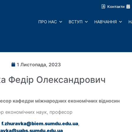
Контакти
ПРО НАС
ВСТУП
НАВЧАННЯ
Н
1 Листопада, 2023
а Федір Олександрович
есор кафедри міжнародних економічних відносин
р економічних наук, професор
:
f.zhuravka@biem.sumdu.edu.ua
,
uravka@
uabs
.sumdu.edu.ua