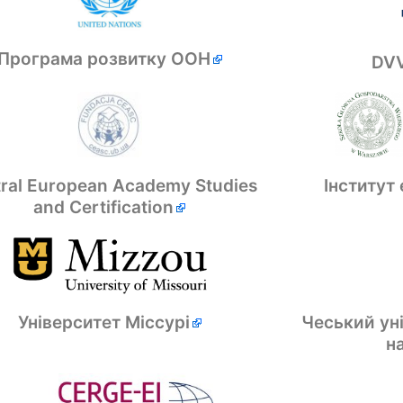
Програма розвитку ООН
DVV
Інститут 
ral European Academy Studies
and Certification
Чеський ун
Університет Міссурі
н