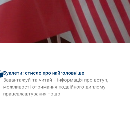
відносин у
и - ІІІ місце
Буклети: стисло про найголовніше
Завантажуй та читай - інформація про вступ,
можливості отримання подвійного диплому,
працевлаштування тощо.