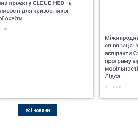
ни проєкту CLOUD HED та
ивості для кризостійкої
ї освіти
2026
Міжнародна
співпраця: 
аспіранти 
програму ві
мобільності
Лідса
02.07.2026
Усі новини