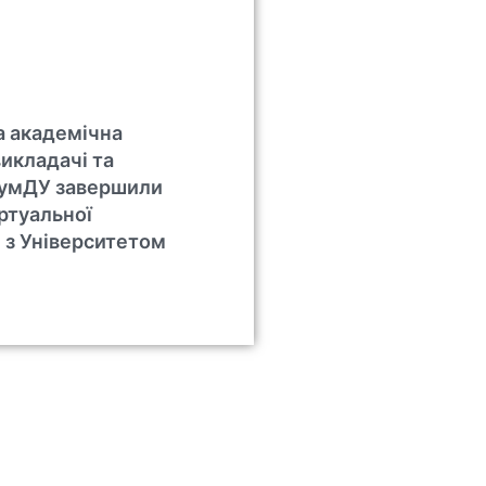
 академічна
викладачі та
СумДУ завершили
ртуальної
 з Університетом