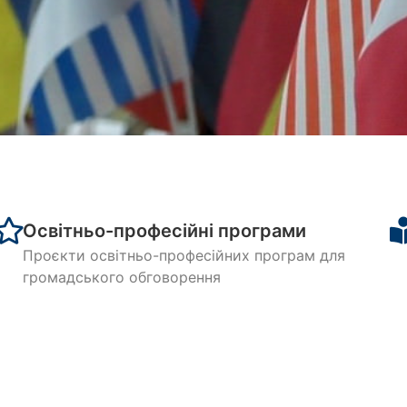
іжнародних економічних 
едр СумДУ: 2024, 2025 рок
Освітньо-професійні програми
Дізнайся більше про спеціальності кафедри
Проєкти освітньо-професійних програм для
громадського обговорення