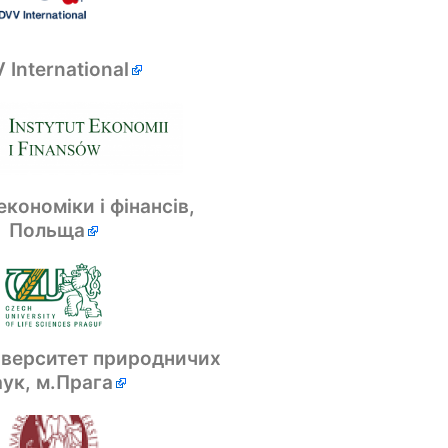
 International
економіки і фінансів,
Польща
іверситет природничих
аук, м.Прага