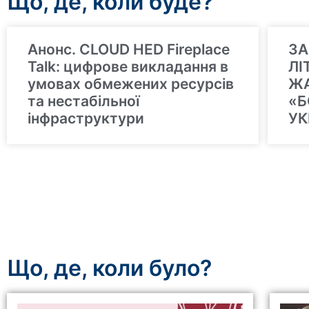
Що, де, коли буде?
Анонс. CLOUD HED Fireplace
ЗА
Talk: цифрове викладання в
ЛІ
умовах обмежених ресурсів
ЖА
та нестабільної
«Б
інфраструктури
УК
Що, де, коли було?