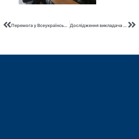
Перемога у Всеукраїнському конкурсі студентських наукових робіт зі спеціальності «Менеджмент інвестиційної та інноваційної діяльності»
Дослідження викладача кафедри зацікавило Bloomberg