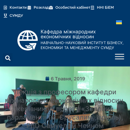
Контакти
Розклад
Особистий кабінет
ННІ БіЕМ
СУМДУ
Кафедра міжнародних
економічних відносин
НАВЧАЛЬНО-НАУКОВИЙ ІНСТИТУТ БІЗНЕСУ,
ЕКОНОМІКИ ТА МЕНЕДЖМЕНТУ СУМДУ
6 Травня, 2019
Лекція з професором кафедри
міжнародних економічних відносин,
керівником проету «Зелений
парламент» (м. Єрусалим, Ізраїль),
PhD Самуелем Чейном