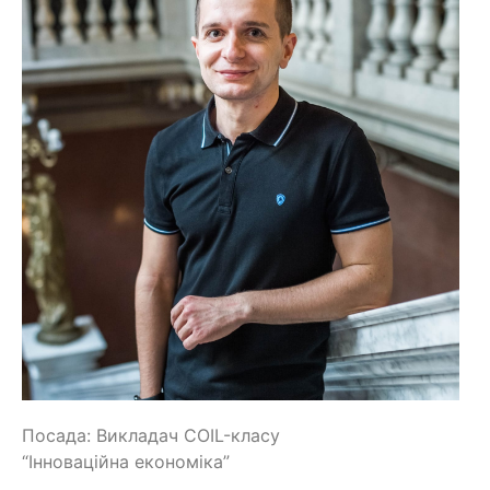
Посада: Викладач COIL-класу
“Інноваційна економіка”