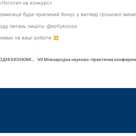
«Логотип на конкурс»
реможця буде приємний бонус у вигляді грошової вина
оду питань пишіть: @sofiykoooo
мемо на ваші роботи 💥
VI Міжнародна науково-практична конференція “МІЖНАРОДНІ ЕКОНОМІЧНІ ВІДНОСИНИ ТА СТАЛИЙ РОЗВИТОК”