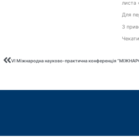
листа 
Для пе
З прив
Чекати