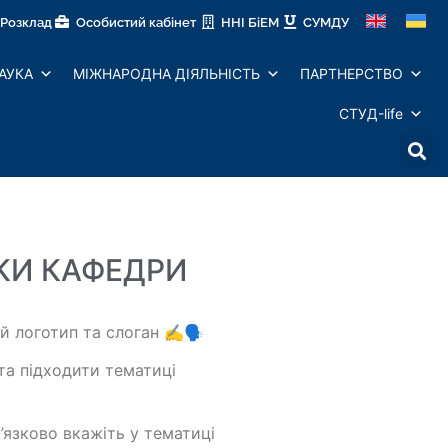
Розклад
Особистий кабінет
ННІ БіЕМ
СУМДУ
АУКА
МІЖНАРОДНА ДІЯЛЬНІСТЬ
ПАРТНЕРСТВО
СТУД-life
КИ КАФЕДРИ
 логотип та слоган ✍️🗣️
 та підходити тематиці
’язково вкажіть у тематиці