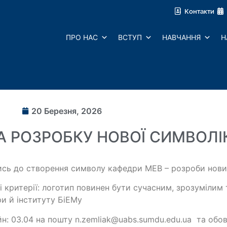
Контакти
ПРО НАС
ВСТУП
НАВЧАННЯ
Н
20 Березня, 2026
 РОЗРОБКУ НОВОЇ СИМВОЛІ
сь до створення символу кафедри МЕВ – розроби новий
і критерії: логотип повинен бути сучасним, зрозумілим
и й інституту БіЕМу
н: 03.04 на пошту n.zemliak@uabs.sumdu.edu.ua та обов