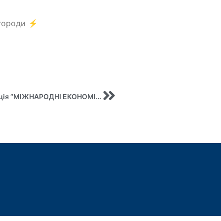
городи ⚡️
VII Міжнародна науково-практична конференція “МІЖНАРОДНІ ЕКОНОМІЧНІ ВІДНОСИНИ ТА СТАЛИЙ РОЗВИТОК”