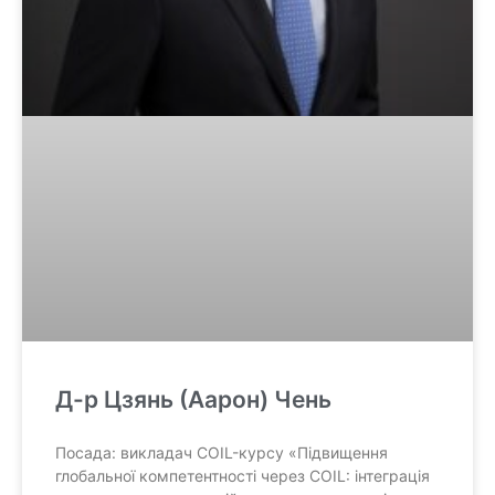
Д-р Цзянь (Аарон) Чень
Посада: викладач COIL-курсу «Підвищення
глобальної компетентності через COIL: інтеграція