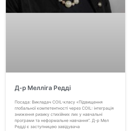
Д-р Мелліга Редді
Посада: Викладач COIL-класу «Підвищення
глобальної компетентності через COIL: інтеграція
зниження ризику стихійних лих у навчальні
програми та неформальне навчання”. Д-р Мел
Редді є заступницею завідувача