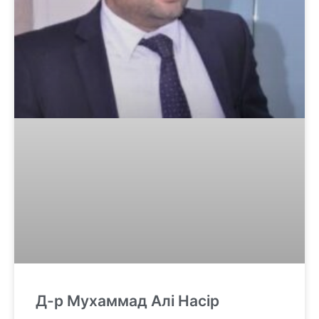
Д-р Мухаммад Алі Насір